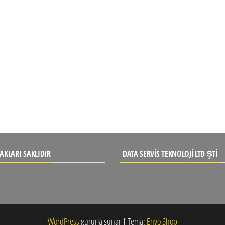
AKLARI SAKLIDIR
DATA SERVIS TEKNOLOJI LTD ŞTI
WordPress
gururla sunar
|
Tema:
Envo Shop