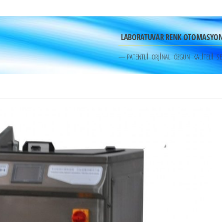
LABORATUVAR RENK OTOMASYON 
— PATENTLİ ORJİNAL ÖZGÜN KALİTELİ SE