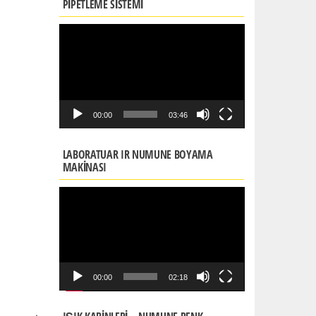
PIPETLEME SISTEMI
Video
oynatıcı
00:00
03:46
LABORATUAR IR NUMUNE BOYAMA
MAKİNASI
Video
oynatıcı
00:00
02:18