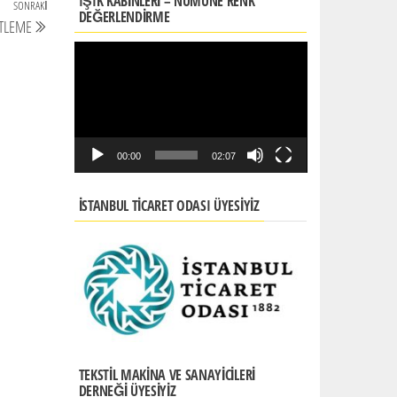
IŞIK KABINLERI – NUMUNE RENK
SONRAKI
Sonraki
DEĞERLENDİRME
ETLEME
yazı
Video
oynatıcı
00:00
02:07
İSTANBUL TICARET ODASI ÜYESIYIZ
TEKSTIL MAKINA VE SANAYICILERI
DERNEĞI ÜYESIYIZ