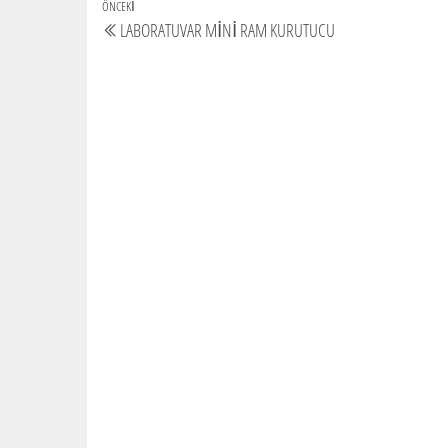
Yazı
Önceki
ÖNCEKI
LABORATUVAR MİNİ RAM KURUTUCU
gezinmesi
yazı