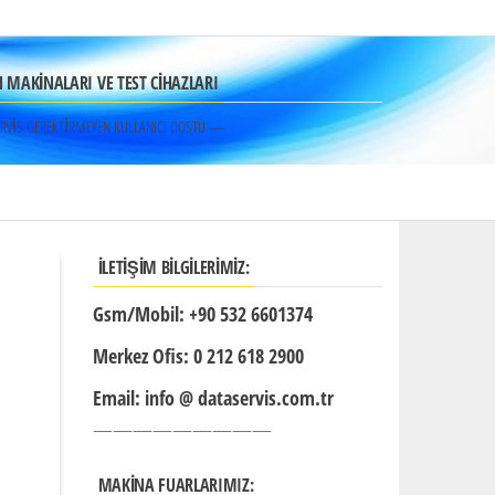
MAKİNALARI VE TEST CİHAZLARI
RVİS GEREKTİRMEYEN KULLANICI DOSTU —
İLETIŞIM BILGILERIMIZ:
Gsm/Mobil: +90 532 6601374
Merkez Ofis: 0 212 618 2900
Email: info @ dataservis.com.tr
—————————
MAKİNA FUARLARIMIZ: